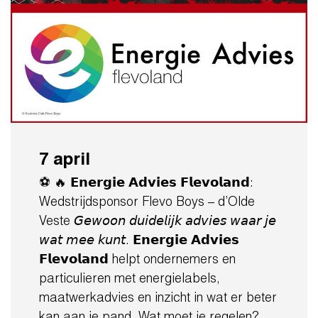
7 april
⚽ 🔥 𝗘𝗻𝗲𝗿𝗴𝗶𝗲 𝗔𝗱𝘃𝗶𝗲𝘀 𝗙𝗹𝗲𝘃𝗼𝗹𝗮𝗻𝗱:
Wedstrijdsponsor Flevo Boys – d’Olde
Veste 𝘎𝘦𝘸𝘰𝘰𝘯 𝘥𝘶𝘪𝘥𝘦𝘭𝘪𝘫𝘬 𝘢𝘥𝘷𝘪𝘦𝘴 𝘸𝘢𝘢𝘳 𝘫𝘦
𝘸𝘢𝘵 𝘮𝘦𝘦 𝘬𝘶𝘯𝘵. 𝗘𝗻𝗲𝗿𝗴𝗶𝗲 𝗔𝗱𝘃𝗶𝗲𝘀
𝗙𝗹𝗲𝘃𝗼𝗹𝗮𝗻𝗱 helpt ondernemers en
particulieren met energielabels,
maatwerkadvies en inzicht in wat er beter